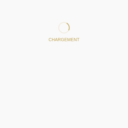
clients : notre secret ? Une équipe jeune et motivée qui
travaille à l’exécution de projets personnalisés et que nos
orfèvres transforment en véritables œuvres d’art.
: 224649748
CHARGEMENT
pièces de bijoux