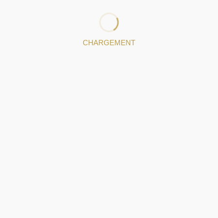
leurs producteurs et en protégeant la production
artisanale contre les imitations industrielles qui
trompent les consommateurs et dévalorisent l’art.
CHARGEMENT