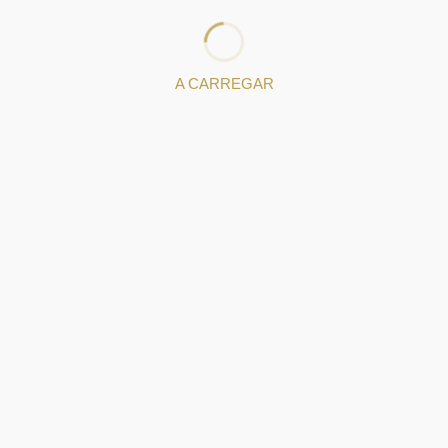
APRESENTAÇÃO FILIGRANA DE PORTUGAL
Galeria de Fotos
A CARREGAR
LINKS ÚTEIS