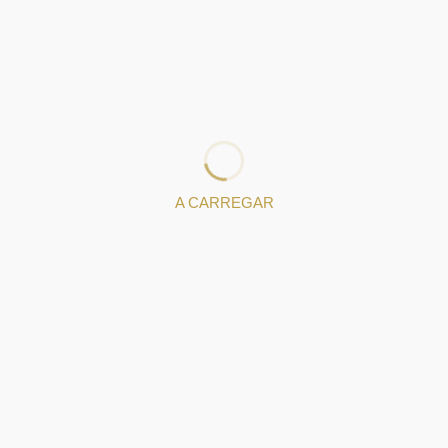
É com grande honra e sentido de responsabilidade que
assumimos a nossa posição na preservação e divulgação
desta arte ancestral, moldando-a para um futuro onde a
inovação é decisiva para a sua, cada vez maior, afirmação
no mundo.
: https://www.facebook.com/AbelArmandoSilvaLda
: aas1958@gmail.com
A CARREGAR
Peças de Ourivesaria